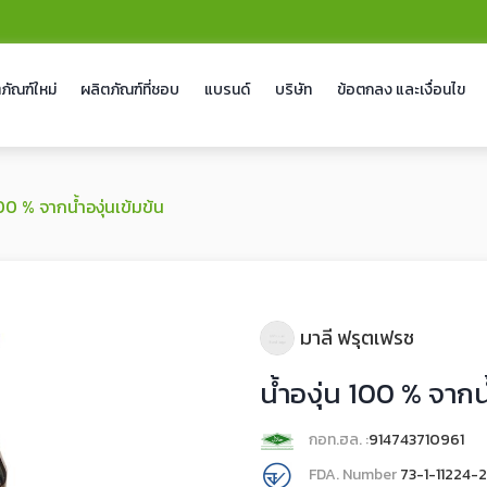
ภัณฑ์ใหม่
ผลิตภัณฑ์ที่ชอบ
แบรนด์
บริษัท
ข้อตกลง และเงื่อนไข
100 % จากน้ำองุ่นเข้มข้น
มาลี ฟรุตเฟรช
น้ำองุ่น 100 % จากน้
กอท.ฮล. :
914743710961
FDA. Number
73-1-11224-