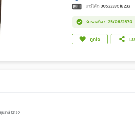
บาร์โค้ด
8853333018233
รับรองถึง :
25/06/2570
ถูกใจ
แชร
ทุมธานี 12130