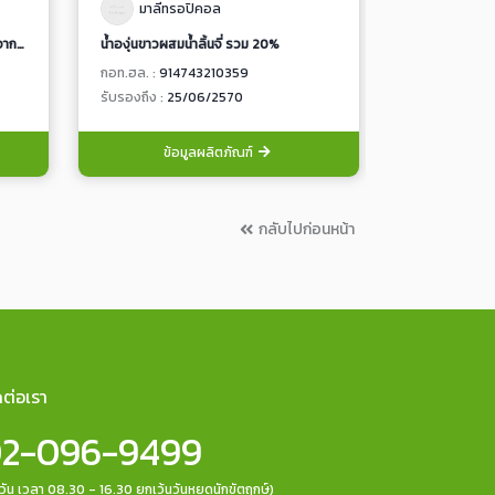
มาลีทรอปิคอล
ฟาร์มโช
น้ำส้มเขียวหวาน 100% พาสเจอร์ไรส์ จากน้ำผลไม้เข้มข้น พร้อมเนื้อส้มและเกล็ดส้ม
น้ำองุ่นขาวผสมน้ำลิ้นจี่ รวม 20%
น้ำนมโคพร่องม
กอท.ฮล. :
914743210359
กอท.ฮล. :
602
รับรองถึง :
25/06/2570
รับรองถึง :
14
ข้อมูลผลิตภัณฑ์
ข้อ
กลับไปก่อนหน้า
ดต่อเรา
2-096-9499
กวัน เวลา 08.30 - 16.30 ยกเว้นวันหยุดนักขัตฤกษ์)