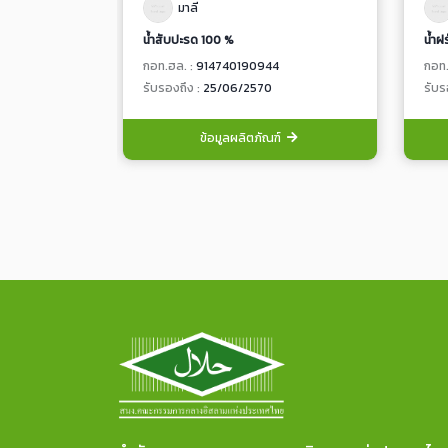
มาลี
น้ำสับปะรด 100 %
น้ำฝ
กอท.ฮล. :
914740190944
กอท.
รับรองถึง :
25/06/2570
รับร
ข้อมูลผลิตภัณฑ์