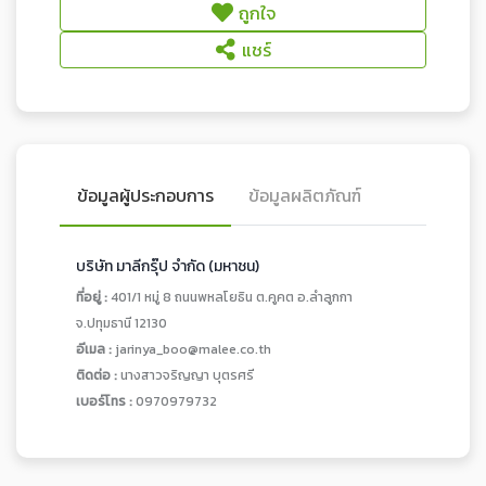
ถูกใจ
แชร์
ข้อมูลผู้ประกอบการ
ข้อมูลผลิตภัณฑ์
บริษัท มาลีกรุ๊ป จำกัด (มหาชน)
ที่อยู่ :
401/1 หมู่ 8 ถนนพหลโยธิน ต.คูคต อ.ลำลูกกา
จ.ปทุมธานี 12130
อีเมล :
jarinya_boo@malee.co.th
ติดต่อ :
นางสาวจริญญา บุตรศรี
เบอร์โทร :
0970979732