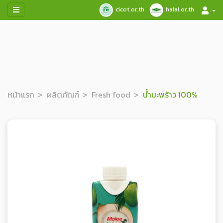
cicot.or.th
halal.or.th
หน้าแรก
ผลิตภัณฑ์
Fresh food
น้ำมะพร้าว 100%