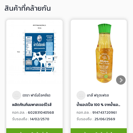
สินค้าที่คล้ายกัน
(ตรา ฟาร์มโชคชัย)
มาลี ฟรุตเฟรช
ผลิตภัณฑ์นมพาสเจอร์ไรส์
น้ำแอปเปิ้ล 100 % จากน้ำแอปเปิ้ลเข้มข้น
กอท.ฮล. :
602831040568
กอท.ฮล. :
914743720961
รับรองถึง :
14/02/2570
รับรองถึง :
25/06/2569