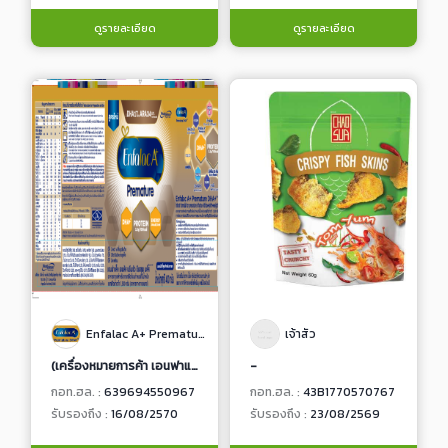
ดูรายละเอียด
ดูรายละเอียด
Enfalac A+ Premature DHA+™
เจ้าสัว
(เครื่องหมายการค้า เอนฟาแล็ค เอพลัส พรีเมชัว ดีเอชเอ พลัส) (อาหารทางการแพทย์) อาหารทารกสำหรับทารกเกิดก่อนกำหนดที่มีน้ำหนักแรกเกิดต่ำกว่า 1,500 กรัม
-
กอท.ฮล. :
639694550967
กอท.ฮล. :
43B1770570767
รับรองถึง :
16/08/2570
รับรองถึง :
23/08/2569