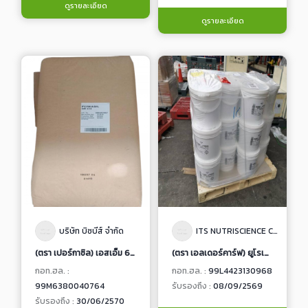
ดูรายละเอียด
ดูรายละเอียด
บริษัท บิซบีส์ จำกัด
ITS NUTRISCIENCE CO.,LTD.
(ตรา เปอร์กาซิล) เอสเอ็ม 614
(ตรา เอลเดอร์คาร์ฟ) ยูโรเปี้ยน แบล็ค เอลเดอร์เบอร์รี่ เอ็กเเทรค (สารสกัดจากเอลเดอร์เบอร์รี่ชนิดผง)
กอท.ฮล. :
กอท.ฮล. :
99L4423130968
99M6380040764
รับรองถึง :
08/09/2569
รับรองถึง :
30/06/2570