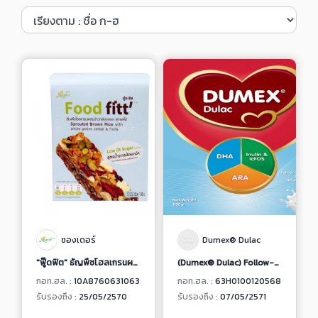
ซองเดอร์
Dumex® Dulac
"ฟู๊ดฟิต" ธัญพืชโฮลเกรนผสมข้าวกล้องงอกและผลไม้ สูตรน้ำตาลน้อยกว่า
(Dumex® Dulac) Follow-up Formula Stage 2
กอท.ฮล. :
10A8760631063
กอท.ฮล. :
63H0100120568
รับรองถึง :
25/05/2570
รับรองถึง :
07/05/2571