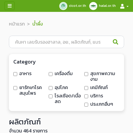
cicot.or.th
halal.or.th
หน้าแรก
น้ำผึ้ง
Category
อาหาร
เครื่องดื่ม
สุขภาพความ
งาม
ยารักษาโรค
อุปโภค
เคมีภัณฑ์
สมุนไพร
โรงเชือด/เนื้อ
บริการ
สด
ประเภทอื่นๆ
ผลิตภัณฑ์
จำนวน 464 รายการ