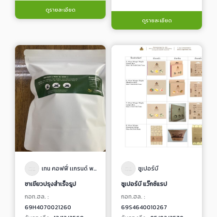
ดูรายละเอียด
ดูรายละเอียด
เทน คอฟฟี่ เเกรนด์ พลัส กรูม่า กรีนที
ซูเปอร์บี
ชาเขียวปรุงสำเร็จรูป
ซูเปอร์บี แว๊กซ์แรป
กอท.ฮล. :
กอท.ฮล. :
69H4070021260
69S4640010267