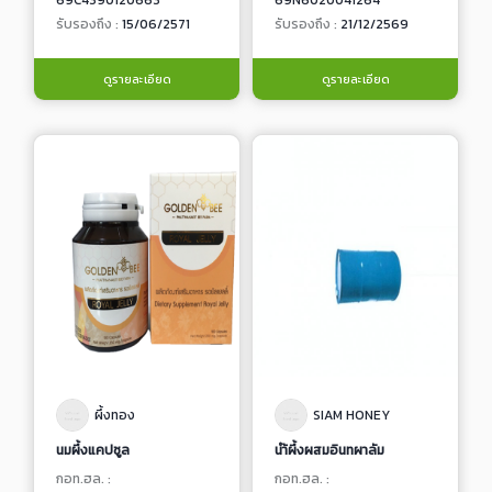
69C4390120663
69N6020041264
รับรองถึง :
15/06/2571
รับรองถึง :
21/12/2569
ดูรายละเอียด
ดูรายละเอียด
ผึ้งทอง
SIAM HONEY
นมผึ้งแคปซูล
นำ้ผึ้งผสมอินทผาลัม
กอท.ฮล. :
กอท.ฮล. :