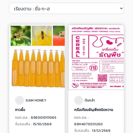
SIAM HONEY
ต้นกล้า
กาวผึ้ง
ครีมเทียมธัญพืชชนิดหวาน
กอท.ฮล. :
69E0010111065
กอท.ฮล. :
รับรองถึง :
15/10/2569
69H4070031260
รับรองถึง :
13/12/2569