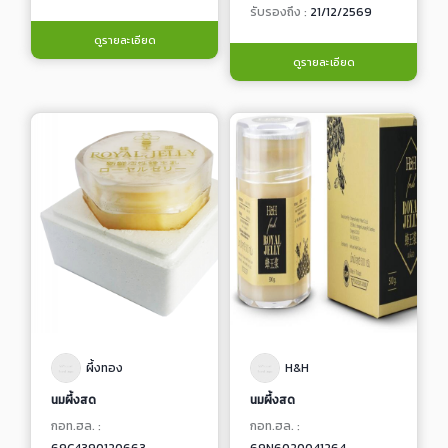
รับรองถึง :
21/12/2569
ดูรายละเอียด
ดูรายละเอียด
ผึ้งทอง
H&H
นมผึ้งสด
นมผึ้งสด
กอท.ฮล. :
กอท.ฮล. :