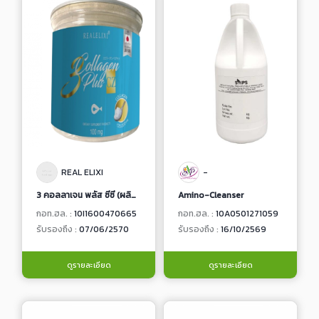
REAL ELIXI
-
3 คอลลาเจน พลัส ซีซี (ผลิตภัณฑ์เสริมอาหาร)
Amino-Cleanser
กอท.ฮล. :
10I1600470665
กอท.ฮล. :
10A0501271059
รับรองถึง :
07/06/2570
รับรองถึง :
16/10/2569
ดูรายละเอียด
ดูรายละเอียด