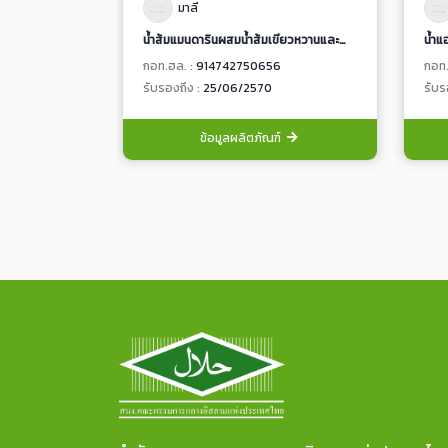
มาลี
น้ำส้มแมนดารินผสมน้ำส้มเขียวหวานและน้ำส้มวาเลนเซียผสมเนื้อส้ม 100% จากน้ำส้มเข้มข้น
น้ำแ
กอท.ฮล. :
914742750656
กอท.
รับรองถึง :
25/06/2570
รับร
ข้อมูลผลิตภัณฑ์