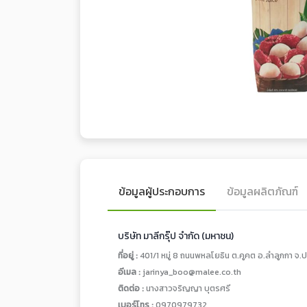
ข้อมูลผู้ประกอบการ
ข้อมูลผลิตภัณฑ์
บริษัท มาลีกรุ๊ป จำกัด (มหาชน)
ที่อยู่ :
401/1 หมู่ 8 ถนนพหลโยธิน ต.คูคต อ.ลำลูกกา จ.ป
อีเมล :
jarinya_boo@malee.co.th
ติดต่อ :
นางสาวจริญญา บุตรศรี
เบอร์โทร :
0970979732