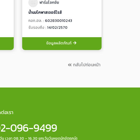
ฟาร์มโชคชัย
มาลี
น้ำนมโคพาสเจอร์ไรส์
กอท.ฮล. :
602830010243
กอท.ฮล. :
912
รับรองถึง :
14/02/2570
รับรองถึง :
14
ข้อมูลผลิตภัณฑ์
ข้อ
กลับไปก่อนหน้า
ดต่อเรา
2-096-9499
กวัน เวลา 08.30 - 16.30 ยกเว้นวันหยุดนักขัตฤกษ์)