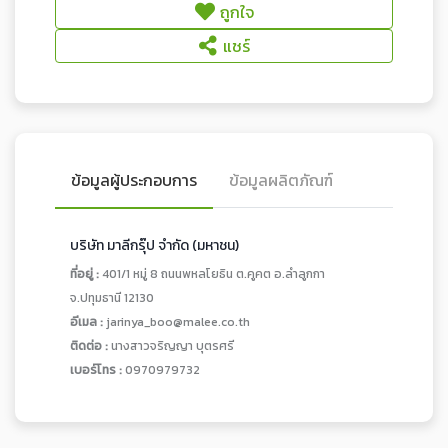
ถูกใจ
แชร์
ข้อมูลผู้ประกอบการ
ข้อมูลผลิตภัณฑ์
บริษัท มาลีกรุ๊ป จำกัด (มหาชน)
ที่อยู่ :
401/1 หมู่ 8 ถนนพหลโยธิน ต.คูคต อ.ลำลูกกา
จ.ปทุมธานี 12130
อีเมล :
jarinya_boo@malee.co.th
ติดต่อ :
นางสาวจริญญา บุตรศรี
เบอร์โทร :
0970979732