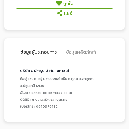
ถูกใจ
แชร์
ข้อมูลผู้ประกอบการ
ข้อมูลผลิตภัณฑ์
บริษัท มาลีกรุ๊ป จำกัด (มหาชน)
ที่อยู่ :
401/1 หมู่ 8 ถนนพหลโยธิน ต.คูคต อ.ลำลูกกา
จ.ปทุมธานี 12130
อีเมล :
jarinya_boo@malee.co.th
ติดต่อ :
นางสาวจริญญา บุตรศรี
เบอร์โทร :
0970979732