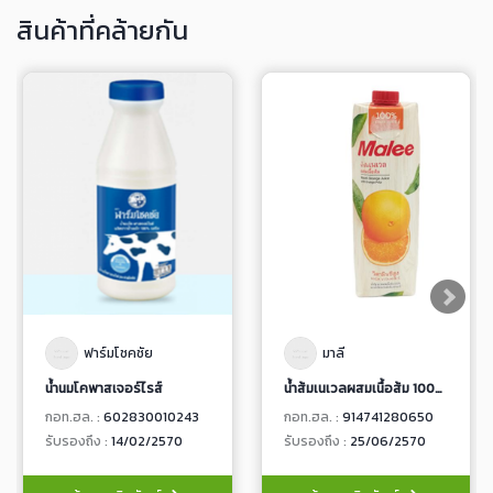
สินค้าที่คล้ายกัน
ฟาร์มโชคชัย
มาลี
น้ำนมโคพาสเจอร์ไรส์
น้ำส้มเนเวลผสมเนื้อส้ม 100% จากน้ำส้มเนเวลเข้มข้น
กอท.ฮล. :
602830010243
กอท.ฮล. :
914741280650
รับรองถึง :
14/02/2570
รับรองถึง :
25/06/2570