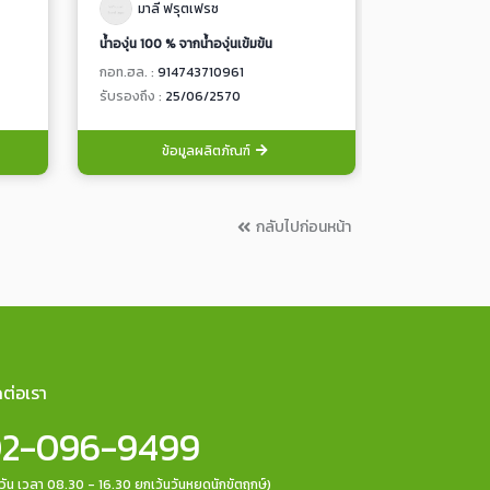
มาลี ฟรุตเฟรช
มาลี ฟร
น้ำองุ่น 100 % จากน้ำองุ่นเข้มข้น
น้ำแอปเปิ้ล 10
กอท.ฮล. :
914743710961
กอท.ฮล. :
914
รับรองถึง :
25/06/2570
รับรองถึง :
25
ข้อมูลผลิตภัณฑ์
ข้อ
กลับไปก่อนหน้า
ดต่อเรา
2-096-9499
กวัน เวลา 08.30 - 16.30 ยกเว้นวันหยุดนักขัตฤกษ์)