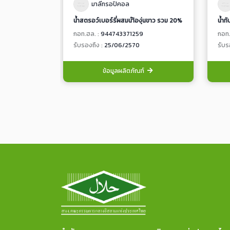
มาลีทรอปิคอล
น้ำสตรอว์เบอร์รี่ผสมนำ้องุ่นขาว รวม 20%
กอท.ฮล. :
944743371259
กอท.
รับรองถึง :
25/06/2570
รับร
ข้อมูลผลิตภัณฑ์