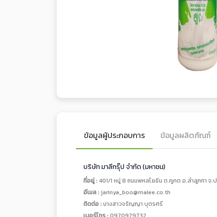
ข้อมูลผู้ประกอบการ
ข้อมูลผลิตภัณฑ์
บริษัท มาลีกรุ๊ป จำกัด (มหาชน)
ที่อยู่ :
401/1 หมู่ 8 ถนนพหลโยธิน ต.คูคต อ.ลำลูกกา จ.ป
อีเมล :
jarinya_boo@malee.co.th
ติดต่อ :
นางสาวจริญญา บุตรศรี
เบอร์โทร :
0970979732