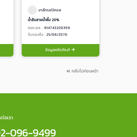
มาลีทรอปิคอล
มาลี
น้ำส้มสายน้ำผึ้ง 20%
เมล็ดข้าวโพดห
กอท.ฮล. :
914743200359
กอท.ฮล. :
52
รับรองถึง :
25/06/2570
รับรองถึง :
14
ข้อมูลผลิตภัณฑ์
ข้อ
กลับไปก่อนหน้า
ดต่อเรา
2-096-9499