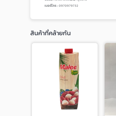
เบอร์โทร :
0970979732
สินค้าที่คล้ายกัน