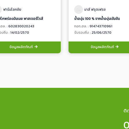
ฟาร์มโชคชัย
มาลี ฟรุตเฟรช
มโคพร่องมันเนย พาสเจอร์ไรส์
น้ำองุ่น 100 % จากน้ำองุ่นเข้มข้น
ฮล. :
602830020243
กอท.ฮล. :
914743710961
องถึง :
14/02/2570
รับรองถึง :
25/06/2570
ข้อมูลผลิตภัณฑ์
ข้อมูลผลิตภัณฑ์
ติ
0