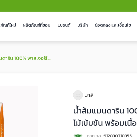
ภัณฑ์ใหม่
ผลิตภัณฑ์ที่ชอบ
แบรนด์
บริษัท
ข้อตกลง และเงื่อนไข
พาสเจอร์ไรส์ จากน้ำผลไม้เข้มข้น พร้อมเนื้อส้มและเกล็ดส้ม
มาลี
น้ำส้มแมนดาริน 10
ไม้เข้มข้น พร้อมเนื
กอท.ฮล. :
912830710355