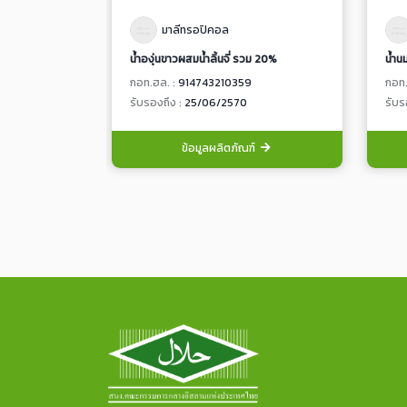
มาลีทรอปิคอล
น้ำองุ่นขาวผสมน้ำลิ้นจี่ รวม 20%
น้ำน
กอท.ฮล. :
914743210359
กอท.
รับรองถึง :
25/06/2570
รับร
ข้อมูลผลิตภัณฑ์