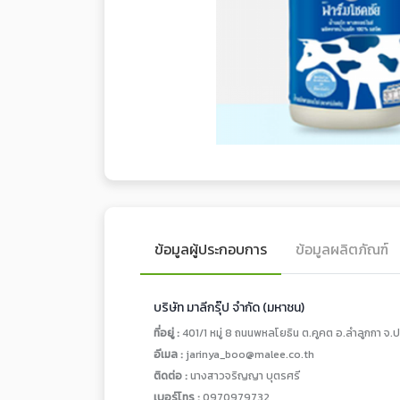
ข้อมูลผู้ประกอบการ
ข้อมูลผลิตภัณฑ์
บริษัท มาลีกรุ๊ป จำกัด (มหาชน)
ที่อยู่ :
401/1 หมู่ 8 ถนนพหลโยธิน ต.คูคต อ.ลำลูกกา จ.ป
อีเมล :
jarinya_boo@malee.co.th
ติดต่อ :
นางสาวจริญญา บุตรศรี
เบอร์โทร :
0970979732