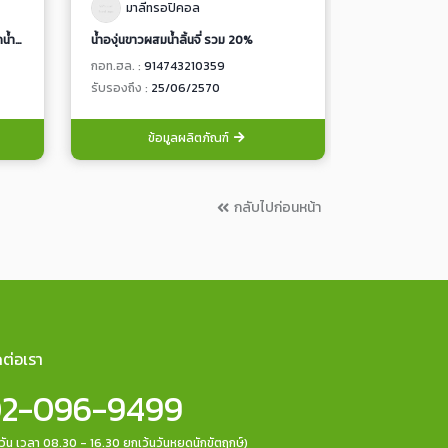
มาลีทรอปิคอล
มาลี
น้ำส้มเขียวหวานพร้อมเนื้อส้ม100%จากน้ำส้มเขียวหวานเข้มข้น
น้ำองุ่นขาวผสมน้ำลิ้นจี่ รวม 20%
เงาะไส้สับปะรดใ
กอท.ฮล. :
914743210359
กอท.ฮล. :
914
รับรองถึง :
25/06/2570
รับรองถึง :
25
ข้อมูลผลิตภัณฑ์
ข้อ
กลับไปก่อนหน้า
ดต่อเรา
2-096-9499
กวัน เวลา 08.30 - 16.30 ยกเว้นวันหยุดนักขัตฤกษ์)