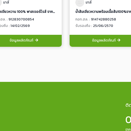
มาลี
มาลี
น้ำส้มเขียวหวาน 100% พาสเจอร์ไรส์ จากน้ำผลไม้เข้มข้น พร้อมเนื้อส้มและเกล็ดส้ม
ฮล. :
912830700854
กอท.ฮล. :
914742880258
องถึง :
14/02/2569
รับรองถึง :
25/06/2570
ข้อมูลผลิตภัณฑ์
ข้อมูลผลิตภัณฑ์
ติ
0
(ทุ