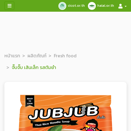
cicot.or.th
halal.or.th
หน้าแรก
ผลิตภัณฑ์
Fresh food
จั๊บจั๊บ เส้นเล็ก รสต้มยำ