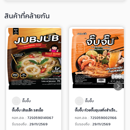
สินค้าที่คล้ายกัน
จั๊บจั๊บ
จั๊บจั๊บ
จั๊บจั๊บ เส้นเล็ก รสเนื้อ
จั๊บจั๊บ ก๋วยจั๊บอุบลกึ่งสำเร็จรูป สูตรต้มยำกุ้ง
กอท.ฮล. :
72S0590141067
กอท.ฮล. :
72S0590021166
รับรองถึง :
29/11/2569
รับรองถึง :
29/11/2569