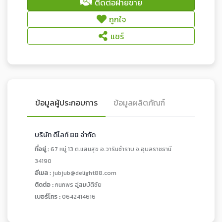
ติดต่อฝ่ายขาย
ถูกใจ
แชร์
ข้อมูลผู้ประกอบการ
ข้อมูลผลิตภัณฑ์
บริษัท ดีไลท์ 88 จำกัด
ที่อยู่ :
67 หมู่ 13 ต.แสนสุข อ.วารินชำราบ จ.อุบลราชธานี
34190
อีเมล :
jubjub@delight88.com
ติดต่อ :
กนกพร อู่สมบัติชัย
เบอร์โทร :
0642414616