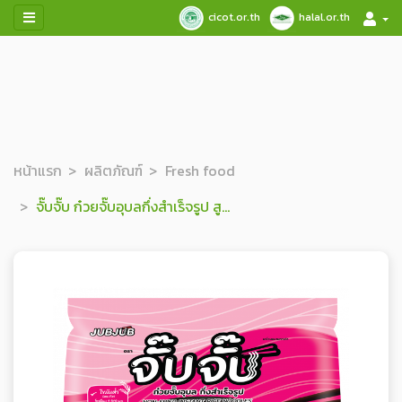
cicot.or.th
halal.or.th
หน้าแรก
ผลิตภัณฑ์
Fresh food
จั๊บจั๊บ ก๋วยจั๊บอุบลกึ่งสำเร็จรูป สูตรต้นตำรับ