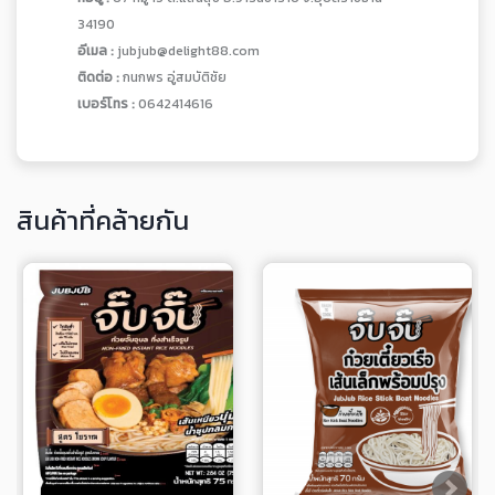
34190
อีเมล :
jubjub@delight88.com
ติดต่อ :
กนกพร อู่สมบัติชัย
เบอร์โทร :
0642414616
สินค้าที่คล้ายกัน