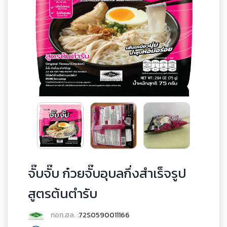
จั๊บจั๊บ ก๋วยจั๊บอุบลกึ่งสำเร็จรูป
สูตรต้นตำรับ
กอท.ฮล. :
72S0590011166