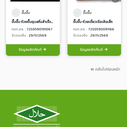
จั๊บจั๊บ
จั๊บจั๊บ
จั๊บจั๊บ ก๋วยจั๊บอุบลกึ่งสำเร็จรูป สูตรโบราณ
จั๊บจั๊บ ก๋วยเตี๋ยวเรือเส้นเล็ก
กอท.ฮล. :
72S0590191067
กอท.ฮล. :
72S0590091166
รับรองถึง :
29/11/2569
รับรองถึง :
29/11/2569
ข้อมูลผลิตภัณฑ์
ข้อมูลผลิตภัณฑ์
กลับไปก่อนหน้า