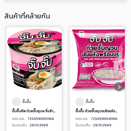
สินค้าที่คล้ายกัน
จั๊บจั๊บ
จั๊บจั๊บ
จั๊บจั๊บคัพ ก๋วยจั๊บอุบล กึ่งสำเร็จรูป สูตรต้นตำรับ
จั๊บจั๊บ ก๋วยจั๊บญวนเส้นแห้งพร้อมปรุง
กอท.ฮล. :
72S0590051166
กอท.ฮล. :
72S0590041166
รับรองถึง :
29/11/2569
รับรองถึง :
29/11/2569