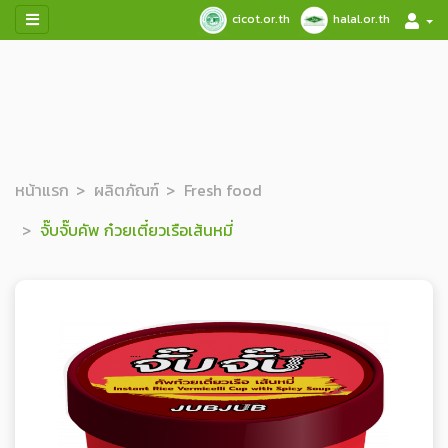
cicot.or.th
halal.or.th
หน้าแรก
ผลิตภัณฑ์
Fresh food
จั๊บจั๊บคัพ ก๋วยเตี๋ยวเรือเส้นหมี่