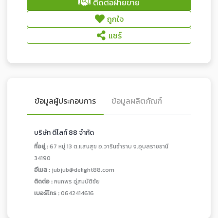
ติดต่อฝ่ายขาย
ถูกใจ
แชร์
ข้อมูลผู้ประกอบการ
ข้อมูลผลิตภัณฑ์
บริษัท ดีไลท์ 88 จำกัด
ที่อยู่ :
67 หมู่ 13 ต.แสนสุข อ.วารินชำราบ จ.อุบลราชธานี
34190
อีเมล :
jubjub@delight88.com
ติดต่อ :
กนกพร อู่สมบัติชัย
เบอร์โทร :
0642414616