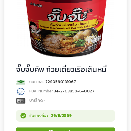
จั๊บจั๊บคัพ ก๋วยเตี๋ยวเรือเส้นหมี่
กอท.ฮล. :
72S0590181067
FDA. Number
34-2-03859-6-0027
บาร์โค้ด
-
รับรองถึง :
29/11/2569