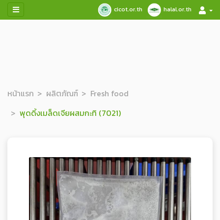
cicot.or.th
halal.or.th
หน้าแรก
ผลิตภัณฑ์
Fresh food
พุดดิ้งเมล็ดเจียผสมกะทิ (7021)