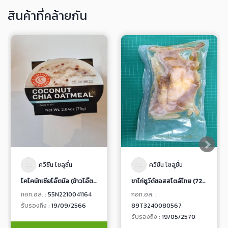
สินค้าที่คล้ายกัน
ควิซีน โซลูชั่น
ควิซีน โซลูชั่น
โคโคนัทเชียโอ๊ตมีล (ข้าวโอ๊ตผสมเมล็ดเจียในน้ำกะทิ)
ขาไก่ซูวีด์ซอสสไตล์ไทย (7205)
กอท.ฮล. :
55N2210041164
กอท.ฮล. :
รับรองถึง :
19/09/2566
89T3240080567
รับรองถึง :
19/05/2570