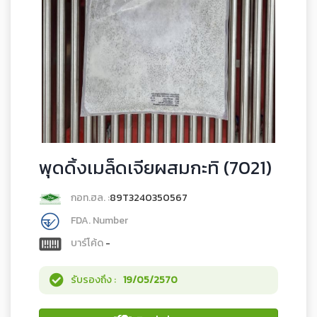
พุดดิ้งเมล็ดเจียผสมกะทิ (7021)
กอท.ฮล. :
89T3240350567
FDA. Number
บาร์โค้ด
-
รับรองถึง :
19/05/2570