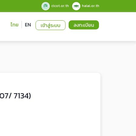
cicot.or.th
halal.or.th
ไทย
EN
ลงทะเบียน
เข้าสู่ระบบ
607/ 7134)
7