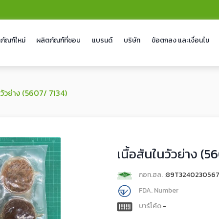
ภัณฑ์ใหม่
ผลิตภัณฑ์ที่ชอบ
แบรนด์
บริษัท
ข้อตกลง และเงื่อนไข
นวัวย่าง (5607/ 7134)
เนื้อสันในวัวย่าง (5
กอท.ฮล. :
89T324023056
FDA. Number
บาร์โค้ด
-