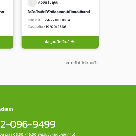
ควิซีน โซลูชั่น
ควิซีน โซ
ควินัวเบลนด์ซูวีด (ควินัวแดงผสมควินัวขาวซูวีด) (5446 / 7013)
โคโคนัทเชียโอ๊ตมีลรสแอปเปิ้ลและซินนาม่อน (ข้าวโอ๊ตผสมเมล็ดเจียในน้ำกะทิรสแอปเปิ้ลและอบเชย)
ข้าวโอ๊ตชนิดส
กอท.ฮล. :
55N2210031164
กอท.ฮล. :
89T
รับรองถึง :
19/09/2566
รับรองถึง :
19
ข้อมูลผลิตภัณฑ์
ข้อ
กลับไปก่อนหน้า
ดต่อเรา
2-096-9499
กวัน เวลา 08.30 - 16.30 ยกเว้นวันหยุดนักขัตฤกษ์)