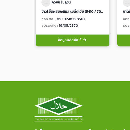
ควิซีน โซลูชั่น
ข้าวโอ๊ตผสมกะทิและเมล็ดเจีย (5410 / 7014)
ขาไก
กอท.ฮล. :
89T3240390567
กอท.
รับรองถึง :
19/05/2570
รับร
ข้อมูลผลิตภัณฑ์