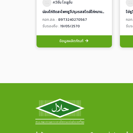
ควิซีน โซลูชั่น
น่องไก่ติดสะโพกซูวีปรุงรสสไตล์ไห่หนานพร้อมน้ำจิ้มเต้าเจี้ยว (7704)
ไข่ซ
กอท.ฮล. :
89T3240270567
กอท.
รับรองถึง :
19/05/2570
รับร
ข้อมูลผลิตภัณฑ์