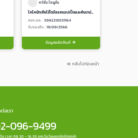
ควิซีน โซลูชั่น
ควิซีน โซ
โคโคนัทเชียโอ๊ตมีลรสแอปเปิ้ลและซินนาม่อน (ข้าวโอ๊ตผสมเมล็ดเจียในน้ำกะทิรสแอปเปิ้ลและอบเชย)
เนื้อวัวสไลซ์ปร
กอท.ฮล. :
55N2210031164
กอท.ฮล. :
89T
รับรองถึง :
19/09/2566
รับรองถึง :
19
ข้อมูลผลิตภัณฑ์
ข้อ
กลับไปก่อนหน้า
ดต่อเรา
2-096-9499
กวัน เวลา 08.30 - 16.30 ยกเว้นวันหยุดนักขัตฤกษ์)