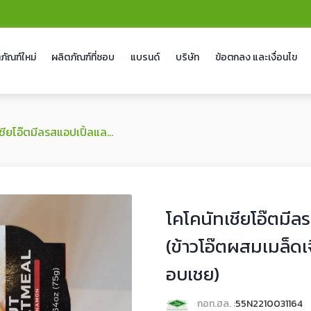
ภัณฑ์ใหม่
ผลิตภัณฑ์ที่ชอบ
แบรนด์
บริษัท
ข้อตกลง และเงื่อนไข
ปิ้ลและซินนาม่อน (ข้าวโอ๊ตผสมเมล็ดเจียในน้ำกะทิรสแอปเปิ้ลและอบเชย)
โคโคนัทเชียโอ๊ตมีล
(ข้าวโอ๊ตผสมเมล็ดเ
อบเชย)
กอท.ฮล. :
55N2210031164