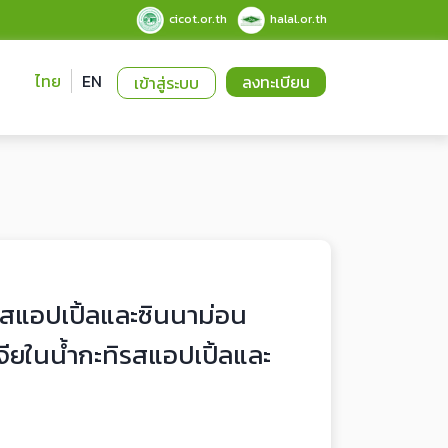
cicot.or.th
halal.or.th
ไทย
EN
ลงทะเบียน
เข้าสู่ระบบ
รสแอปเปิ้ลและซินนาม่อน
จียในน้ำกะทิรสแอปเปิ้ลและ