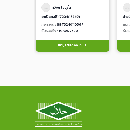
ควิซีน โซลูชั่น
ขาเป็ดกงฟี (7204/ 7249)
ข้าว
กอท.ฮล. :
89T3240110567
กอท.
รับรองถึง :
19/05/2570
รับร
ข้อมูลผลิตภัณฑ์