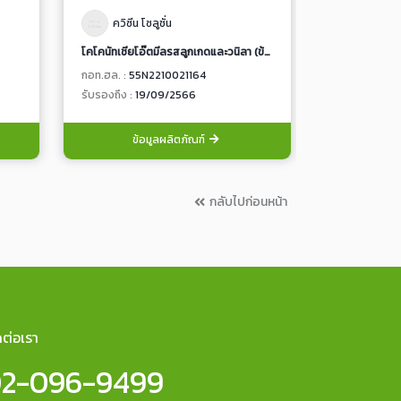
ควิซีน โซลูชั่น
ควิซีน โซ
โคโคนัทเชียโอ๊ตมีลรสลูกเกดและวนิลา (ข้าวโอ๊ตผสมเมล็ดเจียในน้ำกะทิรสลูกเกดและวนิลา)
ไข่ซูวีผสมเคลแ
กอท.ฮล. :
55N2210021164
กอท.ฮล. :
89T
รับรองถึง :
19/09/2566
รับรองถึง :
19
ข้อมูลผลิตภัณฑ์
ข้อ
กลับไปก่อนหน้า
ดต่อเรา
2-096-9499