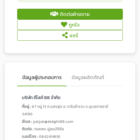
ติดต่อฝ่ายขาย
ถูกใจ
แชร์
ข้อมูลผู้ประกอบการ
ข้อมูลผลิตภัณฑ์
บริษัท ดีไลท์ 88 จำกัด
ที่อยู่ :
67 หมู่ 13 ต.แสนสุข อ.วารินชำราบ จ.อุบลราชธานี
34190
อีเมล :
jubjub@delight88.com
ติดต่อ :
กนกพร อู่สมบัติชัย
เบอร์โทร :
0642414616