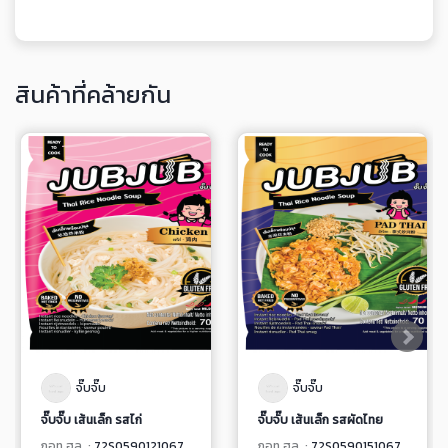
สินค้าที่คล้ายกัน
จั๊บจั๊บ
จั๊บจั๊บ
จั๊บจั๊บ เส้นเล็ก รสไก่
จั๊บจั๊บ เส้นเล็ก รสผัดไทย
กอท.ฮล. :
72S0590121067
กอท.ฮล. :
72S0590151067