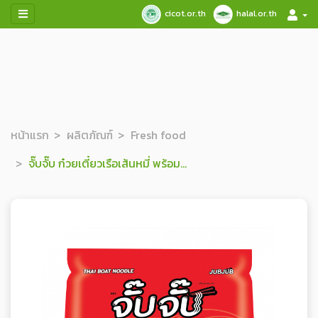
cicot.or.th
halal.or.th
หน้าแรก
ผลิตภัณฑ์
Fresh food
จั๊บจั๊บ ก๋วยเตี๋ยวเรือเส้นหมี่ พร้อมปรุง