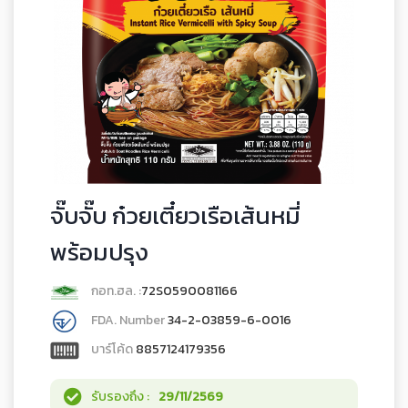
จั๊บจั๊บ ก๋วยเตี๋ยวเรือเส้นหมี่
พร้อมปรุง
กอท.ฮล. :
72S0590081166
FDA. Number
34-2-03859-6-0016
บาร์โค้ด
8857124179356
รับรองถึง :
29/11/2569