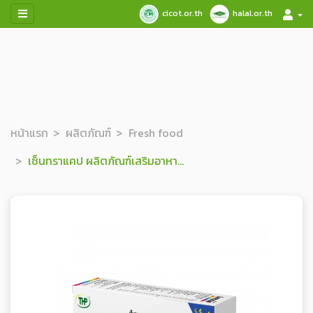
cicot.or.th
halal.or.th
หน้าแรก
ผลิตภัณฑ์
Fresh food
เซ็นทราแคป ผลิตภัณฑ์เสริมอาหาร ชนิดแคปซูลนิ่ม