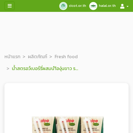
cicot.or.th
halal.or.th
หน้าแรก
ผลิตภัณฑ์
Fresh food
น้ำสตรอว์เบอร์รี่ผสมนำ้องุ่นขาว รวม 20%