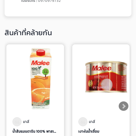
เบอร์โทร :
0970979732
สินค้าที่คล้ายกัน
มาลี
มาลี
น้ำส้มแมนดาริน 100% พาสเจอร์ไรส์ จากน้ำผลไม้เข้มข้น พร้อมเนื้อส้มและเกล็ดส้ม
เงาะในน้ำเชื่อม