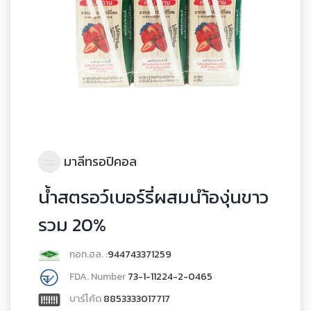
มาลีทรอปิคอล
น้ำสตรอว์เบอร์รี่ผสมนำ้องุ่นขาว
รวม 20%
กอท.ฮล. :
944743371259
FDA. Number
73-1-11224-2-0465
บาร์โค้ด
8853333017717