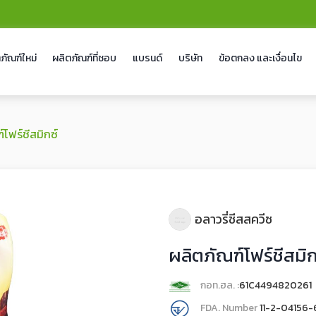
ภัณฑ์ใหม่
ผลิตภัณฑ์ที่ชอบ
แบรนด์
บริษัท
ข้อตกลง และเงื่อนไข
์โฟร์ชีสมิกซ์
อลาวรี่ชีสสควีซ
ผลิตภัณฑ์โฟร์ชีสมิก
กอท.ฮล. :
61C4494820261
FDA. Number
11-2-04156