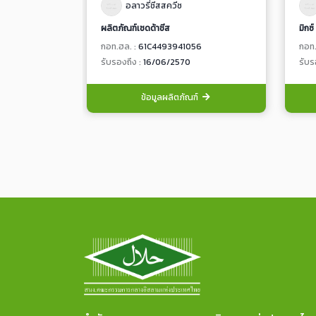
อลาวรี่ชีสสควีซ
ผลิตภัณฑ์เชดด้าชีส
กอท.ฮล. :
61C4493941056
กอท.
รับรองถึง :
16/06/2570
รับร
ข้อมูลผลิตภัณฑ์