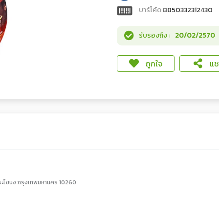
บาร์โค้ด
8850332312430
รับรองถึง :
20/02/2570
ถูกใจ
แชร
ระโขนง กรุงเทพมหานคร 10260