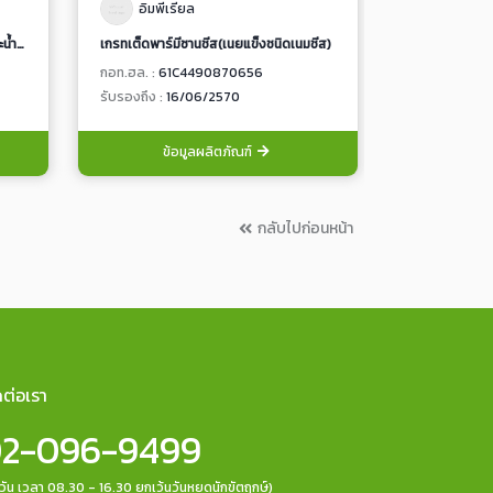
อิมพีเรียล
อิมพีเรี
มาร์การีน (เนยเทียมสูตรน้ำมันปาล์มและน้ำมันมะพร้าว)
เกรทเต็ดพาร์มีซานชีส(เนยแข็งชนิดเนมชีส)
กอท.ฮล. :
61C4490870656
กอท.ฮล. :
61C
รับรองถึง :
16/06/2570
รับรองถึง :
16
ข้อมูลผลิตภัณฑ์
ข้อ
กลับไปก่อนหน้า
ดต่อเรา
2-096-9499
กวัน เวลา 08.30 - 16.30 ยกเว้นวันหยุดนักขัตฤกษ์)