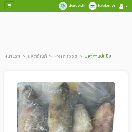
cicot.or.th
halal.or.th
หน้าแรก
ผลิตภัณฑ์
Fresh food
ปลากาแช่แข็ง