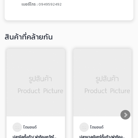
เบอร์โทร :
0949592492
สินค้าที่คล้ายกัน
ไดมอนด์
ไดมอนด์
ปลานิลทั้งตัว/ ผ่าท้องควักไส้ ขอดเกล็ดแช่เยือกแข็ง
ปลานวลจันทร์ทั้งตัว/ผ่าท้องควักไส้ แช่เยือกแข็ง