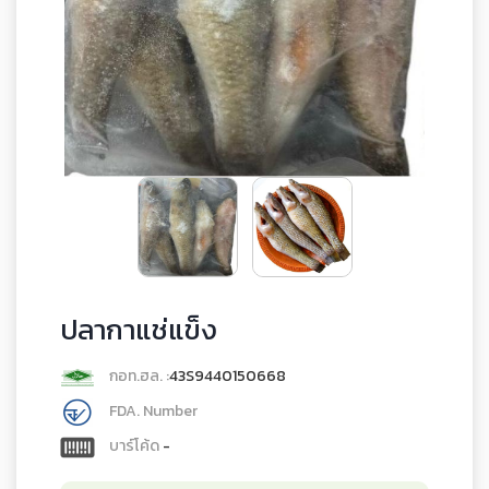
ปลากาแช่แข็ง
กอท.ฮล. :
43S9440150668
FDA. Number
บาร์โค้ด
-