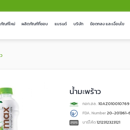
ภัณฑ์ใหม่
ผลิตภัณฑ์ที่ชอบ
แบรนด์
บริษัท
ข้อตกลง และเงื่อนไข
าว
น้ำมะพร้าว
กอท.ฮล. :
10AZ010010769
FDA. Number
20-201361-
บาร์โค้ด
1212312323121