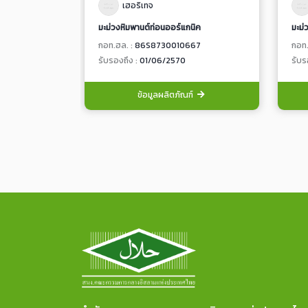
เฮอริเทจ
มะม่วงหิมพานต์ท่อนออร์แกนิค
มะม่
กอท.ฮล. :
86S8730010667
กอท.
รับรองถึง :
01/06/2570
รับร
ข้อมูลผลิตภัณฑ์