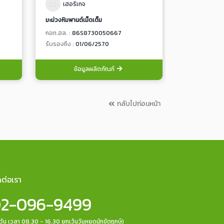
เฮอริเทจ
เฮอริเท
มะม่วงหิมพานต์เม็ดเต็ม
มะม่วงหิมพานต์
กอท.ฮล. :
86S8730050667
กอท.ฮล. :
86
รับรองถึง :
01/06/2570
รับรองถึง :
01
ข้อมูลผลิตภัณฑ์
ข้อ
กลับไปก่อนหน้า
ดต่อเรา
2-096-9499
กวัน เวลา 08.30 - 16.30 ยกเว้นวันหยุดนักขัตฤกษ์)