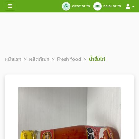
cicot.or.th
halal.or.th
หน้าแรก
ผลิตภัณฑ์
Fresh food
น้ำจิ้มไก่