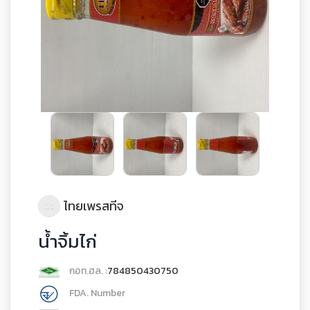
ไทยเพรสทีจ
น้ำจิ้มไก่
กอท.ฮล. :
784850430750
FDA. Number