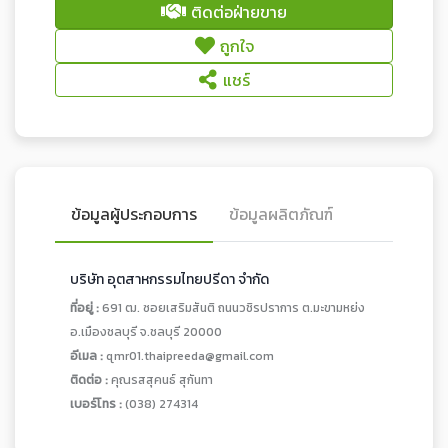
ติดต่อฝ่ายขาย
ถูกใจ
แชร์
ข้อมูลผู้ประกอบการ
ข้อมูลผลิตภัณฑ์
บริษัท อุตสาหกรรมไทยปรีดา จำกัด
ที่อยู่ :
691 ฒ. ซอยเสริมสันติ ถนนวชิรปราการ ต.มะขามหย่ง
อ.เมืองชลบุรี จ.ชลบุรี 20000
อีเมล :
qmr01.thaipreeda@gmail.com
ติดต่อ :
คุณรสสุคนธ์ สุกันทา
เบอร์โทร :
(038) 274314