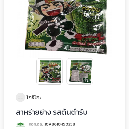
โกริโกะ
สาหร่ายย่าง รสต้นตำรับ
กอท.ฮล. :
10A8610450358