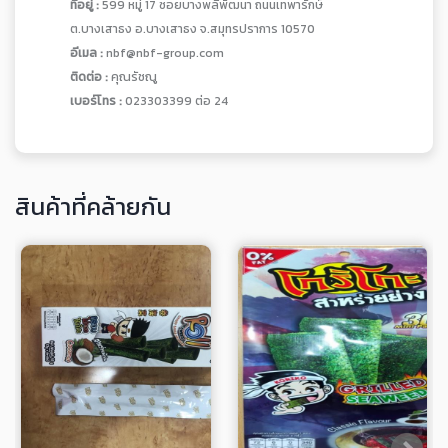
ที่อยู่ :
599 หมู่ 17 ซอยบางพลีพัฒนา ถนนเทพารักษ์
ต.บางเสาธง อ.บางเสาธง จ.สมุทรปราการ 10570
อีเมล :
nbf@nbf-group.com
ติดต่อ :
คุณรัชณู
เบอร์โทร :
023303399 ต่อ 24
สินค้าที่คล้ายกัน